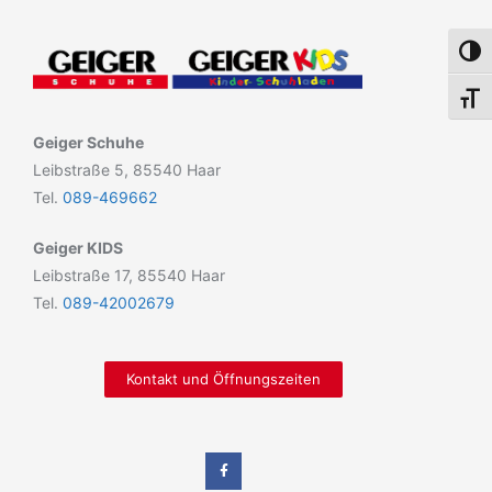
Umsch
Schri
Geiger Schuhe
Leibstraße 5, 85540 Haar
Tel.
089-469662
Geiger KIDS
Leibstraße 17, 85540 Haar
Tel.
089-42002679
Kontakt und Öffnungszeiten